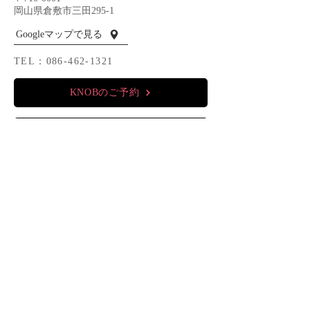
岡山県倉敷市三田295-1
Googleマップで見る
TEL：086-462-1321
KNOBのご予約
ホテナビへ
MOZ （岡山）
MESA（岡山）
KNOB（倉敷）